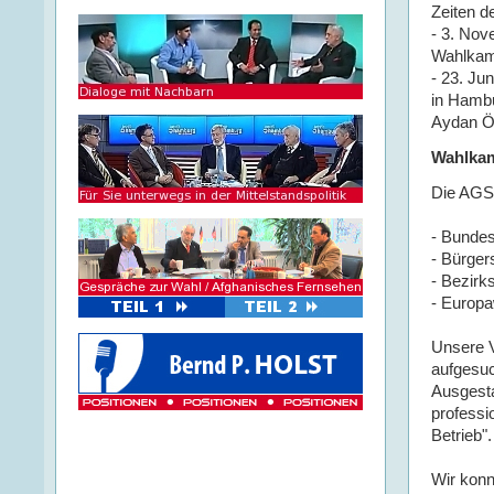
Zeiten 
- 3. Nov
Wahlkam
- 23. Ju
in Hambu
Aydan Öz
Wahlkam
Die AGS
- Bunde
- Bürger
- Bezir
- Europ
Unsere V
aufgesuc
Ausgesta
professi
Betrieb".
Wir konn