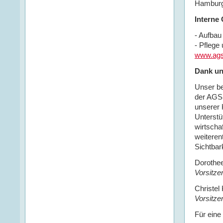
Hamburg
Interne
- Aufbau
- Pflege
www.ags
Dank un
Unser bes
der AGS 
unserer 
Unterstü
wirtscha
weiteren
Sichtbar
Dorothee
Vorsitz
Christel
Vorsitz
Für eine