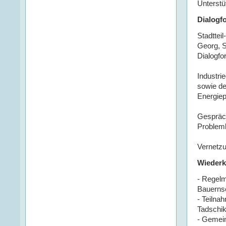
Unterstü
Dialogf
Stadttei
Georg, S
Dialogfo
Industr
sowie de
Energiepo
Gespräc
Problem
Vernetzu
Wiederk
- Regel
Bauerns
- Teilna
Tadschik
- Gemei