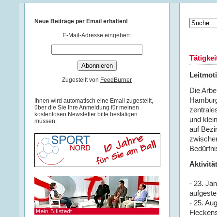
Neue Beiträge per Email erhalten!
E-Mail-Adresse eingeben:
Tätigke
Leitmot
Zugestellt von
FeedBurner
Die Arbe
Hamburg-
Ihnen wird automatisch eine Email zugestellt,
über die Sie Ihre Anmeldung für meinen
zentrale
kostenlosen Newsletter bitte bestätigen
und klei
müssen.
auf Bezi
zwischen
Bedürfni
Aktivit
- 23. Ja
aufgeste
- 25. Au
Flecken