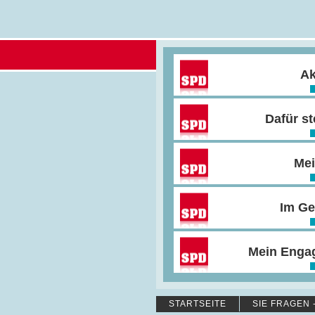
Ak
Dafür st
Mei
Im Ge
Mein Enga
STARTSEITE
SIE FRAGEN 