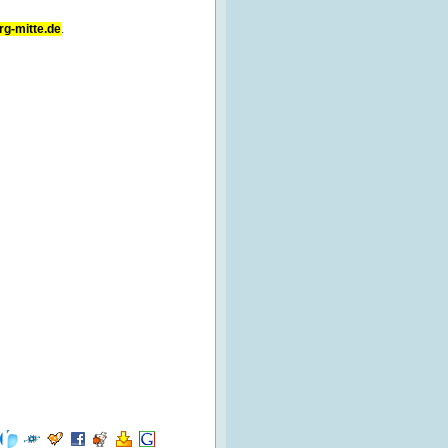
g-mitte.de
.