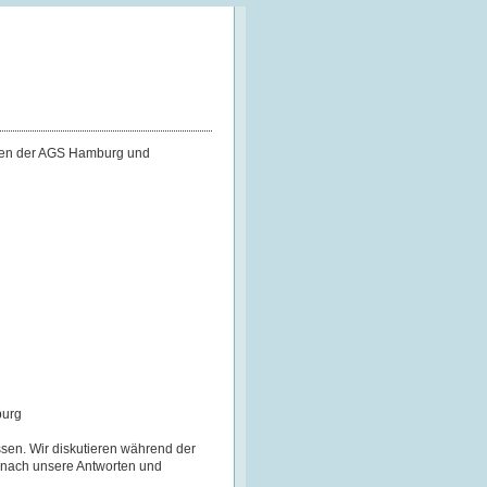
ngen der AGS Hamburg und
burg
sen. Wir diskutieren während der
danach unsere Antworten und