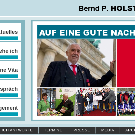
tuelles
ehe ich
ne Vita
spräch
gement
- ICH ANTWORTE
TERMINE
PRESSE
MEDIA
ARC