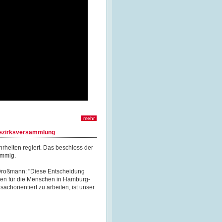
mehr
Bezirksversammlung
rheiten regiert. Das beschloss der
immig.
 Droßmann: "Diese Entscheidung
ngen für die Menschen in Hamburg-
chorientiert zu arbeiten, ist unser