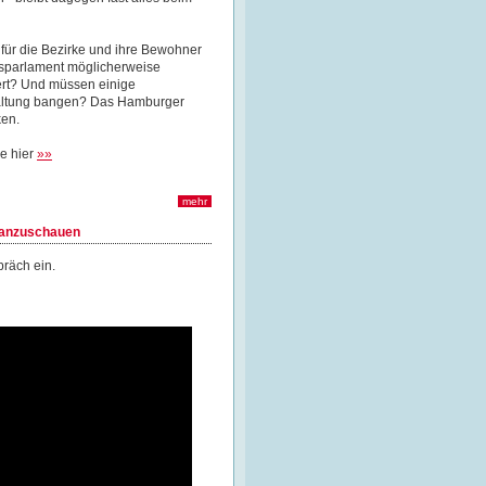
ür die Bezirke und ihre Bewohner
sparlament möglicherweise
ert? Und müssen einige
rwaltung bangen? Das Hamburger
ken.
ie hier
»»
mehr
m anzuschauen
räch ein.