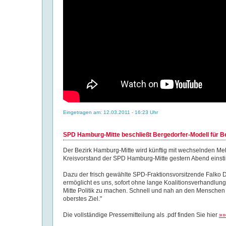
Eingetragen am: 12.03.2011 - 16:23 Uhr
SPD Hamburg-Mitte beschließt Bergedorfer-Modell für 
Der Bezirk Hamburg-Mitte wird künftig mit wechselnden Meh
Kreisvorstand der SPD Hamburg-Mitte gestern Abend einst
Dazu der frisch gewählte SPD-Fraktionsvorsitzende Falko
ermöglicht es uns, sofort ohne lange Koalitionsverhandlu
Mitte Politik zu machen. Schnell und nah an den Menschen sa
oberstes Ziel."
Die vollständige Pressemitteilung als .pdf finden Sie hier
»»