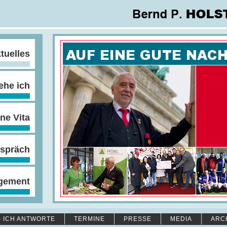
tuelles
ehe ich
ne Vita
spräch
gement
- ICH ANTWORTE
TERMINE
PRESSE
MEDIA
ARC