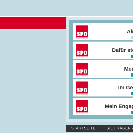
Ak
Dafür st
Mei
Im Ge
Mein Enga
STARTSEITE
SIE FRAGEN 