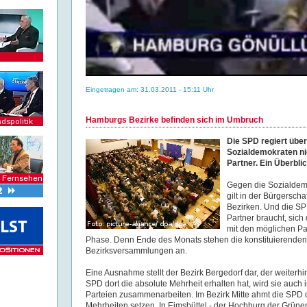
Eingetragen am: 31.03.2011 - 15:11 Uhr
Hamburgs Bezirke befinden sich im Umbruch
Die SPD regiert übera
Sozialdemokraten ni
Partner. Ein Überbli
Gegen die Sozialdemo
gilt in der Bürgerscha
Bezirken. Und die SP
Partner braucht, sic
mit den möglichen Par
Phase. Denn Ende des Monats stehen die konstituierenden
Bezirksversammlungen an.
Eine Ausnahme stellt der Bezirk Bergedorf dar, der weiterhi
SPD dort die absolute Mehrheit erhalten hat, wird sie auch
Parteien zusammenarbeiten. Im Bezirk Mitte ahmt die SPD 
Mehrheiten setzen. In Eimsbüttel - der Hochburg der Grünen