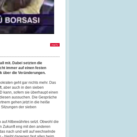
mehr
ll mit. Dabei setzten die
cht immer auf einen festen
ck über die Veränderungen.
kraten geht gar nichts mehr. Das
ft, aber auch in den sieben
D kann, sofern sie überhaupt einen
h diesen aussuchen. Die Gespräche
tnern gehen jetzt in die heiße
 Sitzungen der sieben
n auf Altbewährtes setzt. Obwohl die
 in Zukunft eng mit den anderen
das nach und will auf wechselnde
 - bleibt dagegen fast alles beim