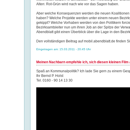
Alten: Rot-Grün wird nach wie vor das Sagen haben.
Aber welche Konsequenzen werden die neuen Koalitionen f
haben? Welche Projekte werden unter einem neuen Bezirk
gekippt? Welche Vorhaben werden von den Politikern forci
Bezirksamtsleiter nun um ihren Job an der Spitze der Ve
Abendblatt gibt einen Überblick über die Lage in den Bezir
Den vollständigen Beitrag auf mobil.abendblatt.de finden S
Eingetragen am: 15.03.2011 - 20:45 Uhr
Meinen Nachbarn empfehle ich, sich diesen kleinen Fil
Spaß an Kommunalpolitik? Ich lade Sie gern zu einem Gesp
Ihr Bernd P. Holst
Tel. 0160 - 90 14 13 30