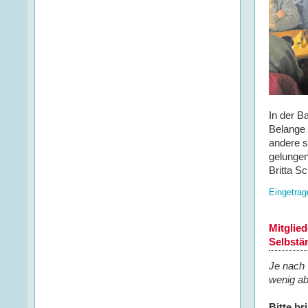
In der B
Belange 
andere s
gelungen
Britta S
Eingetrag
Mitglie
Selbstä
Je nach 
wenig a
Bitte b