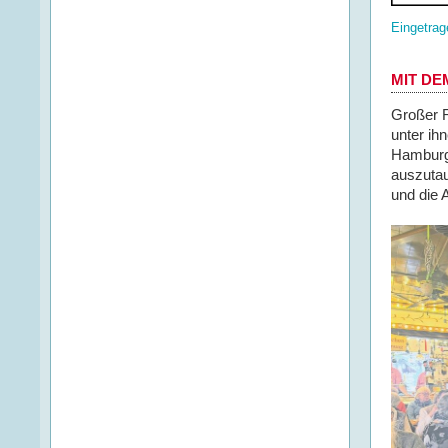
Eingetrag
MIT DE
Großer 
unter ih
Hamburge
auszutau
und die 