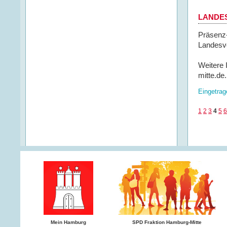
LANDE
Präsenz
Landesv
Weitere 
mitte.de.
Eingetrag
1
2
3
4
5
6
Mein Hamburg
SPD Fraktion Hamburg-Mitte