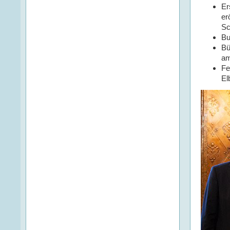
Er
er
Sc
Bu
Bü
am
Fe
El