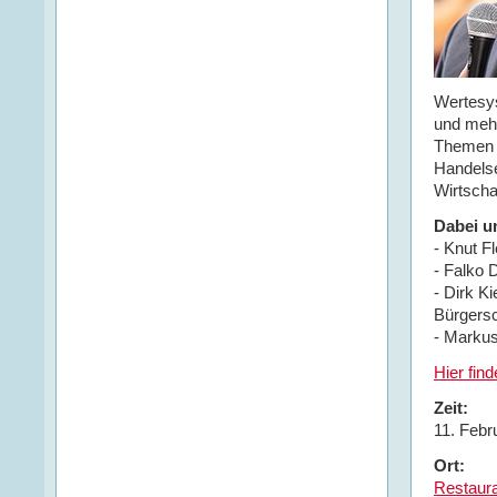
Wertesy
und mehr
Themen u
Handelse
Wirtscha
Dabei u
- Knut F
- Falko 
- Dirk K
Bürgersc
- Markus
Hier fin
Zeit:
11. Febr
Ort:
Restaur